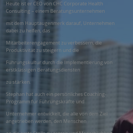
Heute ist er CEO von CHC Corporate Health
Consulting – einem Beratungsunternehmen
mit dem Hauptaugenmerk darauf, Unternehmen
dabei zu helfen, das
Mitarbeiterengagement zu verbessern, die
Produktivität zu steigern und die
Führungskultur durch die Implementierung von
erstklassigen Beratungsdiensten
zu stärken.
Stephan hat auch ein persönliches Coaching-
Programm für Führungskräfte und
Unternehmer entwickelt, die alle von dem Ziel
angetrieben werden, den Menschen