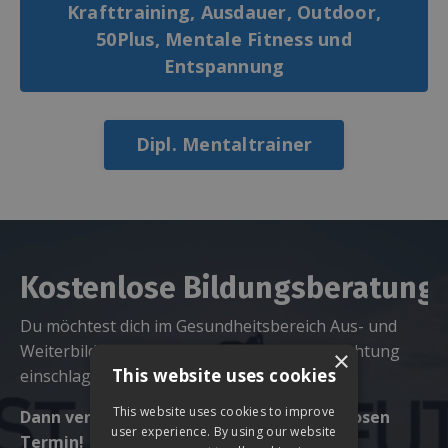
Krafttraining, Ausdauer, Outdoor,
50Plus, Mentale Fitness und
Entspannung
Dipl. Mentaltrainer
Kostenlose Bildungsberatung
Du möchtest dich im Gesundheitsbereich Aus- und
Weiterbilden oder sogar eine neue Berufsrichtung
×
This website uses cookies
einschlagen?
This website uses cookies to improve
Dann vereinbare dir JETZT deinen kostenlosen
user experience. By using our website
Termin!