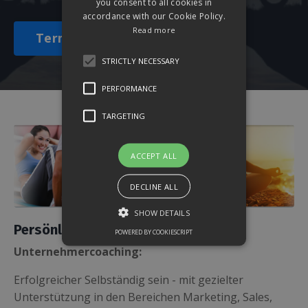
you consent to all cookies in
accordance with our Cookie Policy.
Read more
Termin hier wählen
STRICTLY NECESSARY
PERFORMANCE
TARGETING
ACCEPT ALL
DECLINE ALL
SHOW DETAILS
Persönliche Beratung
POWERED BY COOKIESCRIPT
Unternehmercoaching:
Erfolgreicher Selbständig sein - mit gezielter
Unterstützung in den Bereichen Marketing, Sales,